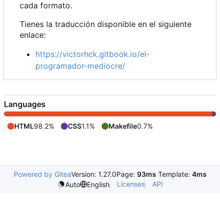
cada formato.
Tienes la traducción disponible en el siguiente
enlace:
https://victorhck.gitbook.io/el-
programador-mediocre/
Languages
HTML
98.2%
CSS
1.1%
Makefile
0.7%
Powered by Gitea
Version: 1.27.0
Page:
93ms
Template:
4ms
Licenses
API
Auto
English