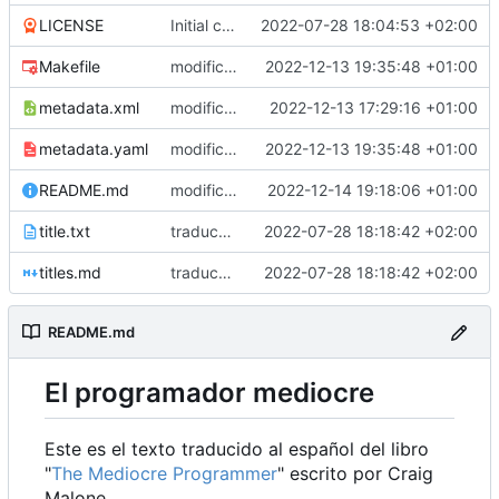
LICENSE
Initial commit
2022-07-28 18:04:53 +02:00
Makefile
modificar makefile y archivos compilados (excepto pdf)
2022-12-13 19:35:48 +01:00
metadata.xml
modificar archivos para el makefile
2022-12-13 17:29:16 +01:00
metadata.yaml
modificar makefile y archivos compilados (excepto pdf)
2022-12-13 19:35:48 +01:00
README.md
modificar README
2022-12-14 19:18:06 +01:00
title.txt
traducc title*
2022-07-28 18:18:42 +02:00
titles.md
traducc title*
2022-07-28 18:18:42 +02:00
README.md
El programador mediocre
Este es el texto traducido al español del libro
"
The Mediocre Programmer
" escrito por Craig
Malone.