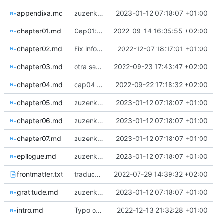
appendixa.md
zuzenketak
2023-01-12 07:18:07 +01:00
chapter01.md
Cap01: incorporar propuestas de Spectrumgirl
2022-09-14 16:35:55 +02:00
chapter02.md
Fix information about Hooper, it is a woman, not a men.
2022-12-07 18:17:01 +01:00
chapter03.md
otra sevisión capítulo 03
2022-09-23 17:43:47 +02:00
chapter04.md
cap04 segunda revisión
2022-09-22 17:18:32 +02:00
chapter05.md
zuzenketak
2023-01-12 07:18:07 +01:00
chapter06.md
zuzenketak
2023-01-12 07:18:07 +01:00
chapter07.md
zuzenketak
2023-01-12 07:18:07 +01:00
epilogue.md
zuzenketak
2023-01-12 07:18:07 +01:00
frontmatter.txt
traducc frontmatter.txt
2022-07-29 14:39:32 +02:00
gratitude.md
zuzenketak
2023-01-12 07:18:07 +01:00
intro.md
Typo on a phrase
2022-12-13 21:32:28 +01:00