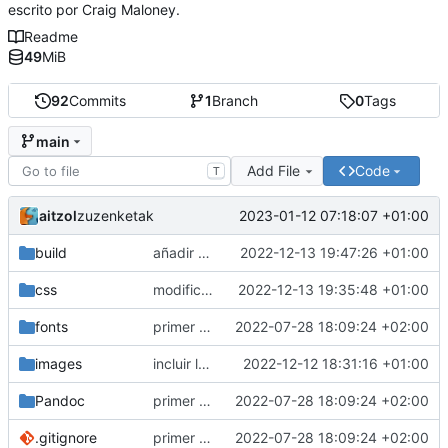
escrito por Craig Maloney.
Readme
49
MiB
92
Commits
1
Branch
0
Tags
main
Add File
Code
T
aitzol
2023-01-12 07:18:07 +01:00
zuzenketak
build
añadir conversión del libro en epub y html
2022-12-13 19:47:26 +01:00
css
modificar makefile y archivos compilados (excepto pdf)
2022-12-13 19:35:48 +01:00
fonts
primer commit. Importar archivos originales
2022-07-28 18:09:24 +02:00
images
incluir las imágenes fuente Krita, inkscape y PNG
2022-12-12 18:31:16 +01:00
Pandoc
primer commit. Importar archivos originales
2022-07-28 18:09:24 +02:00
.gitignore
primer commit. Importar archivos originales
2022-07-28 18:09:24 +02:00