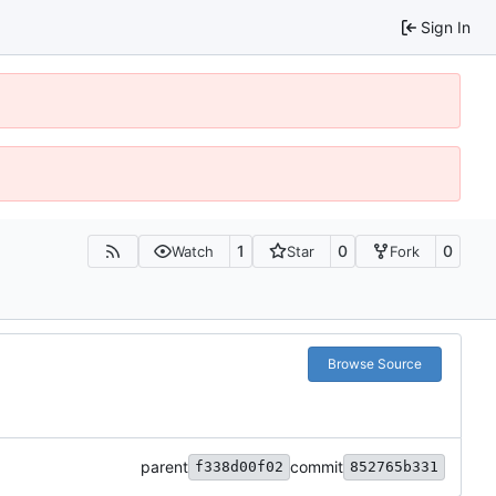
Sign In
1
0
0
Watch
Star
Fork
Browse Source
parent
commit
f338d00f02
852765b331