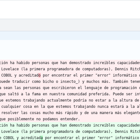
ción ha habido personas que han demostrado increíbles capacidades
 Lovelace (la primera programadora de computadoras), Dennis Ritch
 COBOL y acreditad
o
 por encontrar el primer "error" informático 
puede traducir como bicho o insecto_) y muchos más. También tenem
a sean las personas que escribieron el lenguaje de programación q
que saltó a la fama en nuestra comunidad preferida. Puede ser int
ue estemos trabajando actualmente podría no estar a la altura de 
 cualquier cosa en la que estemos trabajando nunca estará a la al
 resolver las cosas mucho más rápido y de una manera más elegante
ción ha habido personas que han demostrado increíbles capacidades
 Lovelace (la primera programadora de computadoras), Dennis Ritch
e COBOL y acreditad
a
 por encontrar el primer "error" informático